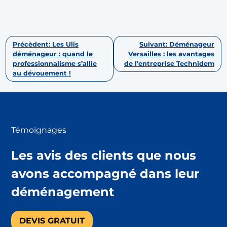
Navigation
Précèdent:
Les Ulis
Suivant:
Déménageur
déménageur : quand le
Versailles : les avantages
de
professionnalisme s’allie
de l’entreprise Technidem
l’article
au dévouement !
Témoignages
Les avis des clients que nous
avons accompagné dans leur
déménagement
DEVIS GRATUIT