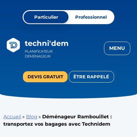
Skip
to
Particulier
Professionnel
content
techni'dem
MENU
PLANIFICATEUR
DÉMÉNAGEUR
DEVIS GRATUIT
ÊTRE RAPPELÉ
Accueil
»
Blog
»
Déménageur Rambouillet :
transportez vos bagages avec Technidem