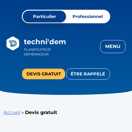
Skip
to
Particulier
Professionnel
content
techni'dem
MENU
PLANIFICATEUR
DÉMÉNAGEUR
DEVIS GRATUIT
ÊTRE RAPPELÉ
Accueil
»
Devis gratuit